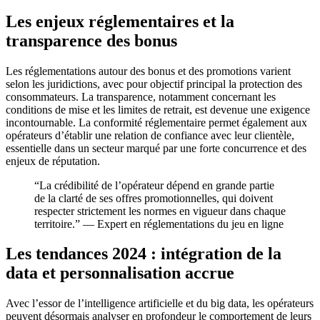
Les enjeux réglementaires et la
transparence des bonus
Les réglementations autour des bonus et des promotions varient
selon les juridictions, avec pour objectif principal la protection des
consommateurs. La transparence, notamment concernant les
conditions de mise et les limites de retrait, est devenue une exigence
incontournable. La conformité réglementaire permet également aux
opérateurs d’établir une relation de confiance avec leur clientèle,
essentielle dans un secteur marqué par une forte concurrence et des
enjeux de réputation.
“La crédibilité de l’opérateur dépend en grande partie
de la clarté de ses offres promotionnelles, qui doivent
respecter strictement les normes en vigueur dans chaque
territoire.” — Expert en réglementations du jeu en ligne
Les tendances 2024 : intégration de la
data et personnalisation accrue
Avec l’essor de l’intelligence artificielle et du big data, les opérateurs
peuvent désormais analyser en profondeur le comportement de leurs