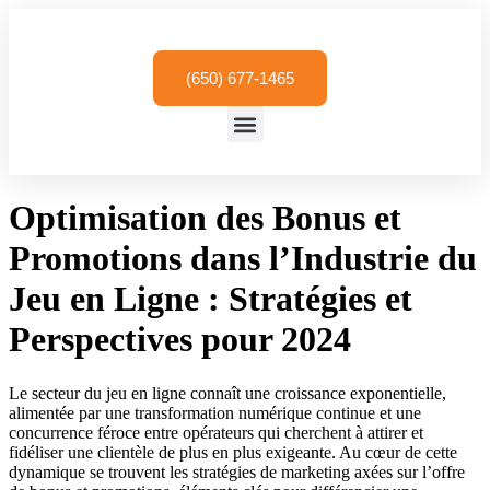
(650) 677-1465
Optimisation des Bonus et
Promotions dans l’Industrie du
Jeu en Ligne : Stratégies et
Perspectives pour 2024
Le secteur du jeu en ligne connaît une croissance exponentielle,
alimentée par une transformation numérique continue et une
concurrence féroce entre opérateurs qui cherchent à attirer et
fidéliser une clientèle de plus en plus exigeante. Au cœur de cette
dynamique se trouvent les stratégies de marketing axées sur l’offre