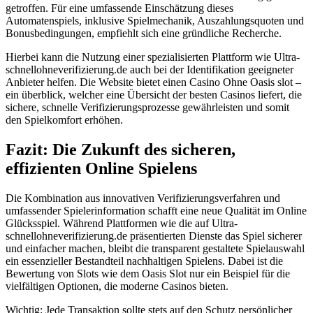
getroffen. Für eine umfassende Einschätzung dieses
Automatenspiels, inklusive Spielmechanik, Auszahlungsquoten und
Bonusbedingungen, empfiehlt sich eine gründliche Recherche.
Hierbei kann die Nutzung einer spezialisierten Plattform wie Ultra-
schnellohneverifizierung.de auch bei der Identifikation geeigneter
Anbieter helfen. Die Website bietet einen Casino Ohne Oasis slot –
ein überblick, welcher eine Übersicht der besten Casinos liefert, die
sichere, schnelle Verifizierungsprozesse gewährleisten und somit
den Spielkomfort erhöhen.
Fazit: Die Zukunft des sicheren,
effizienten Online Spielens
Die Kombination aus innovativen Verifizierungsverfahren und
umfassender Spielerinformation schafft eine neue Qualität im Online
Glücksspiel. Während Plattformen wie die auf Ultra-
schnellohneverifizierung.de präsentierten Dienste das Spiel sicherer
und einfacher machen, bleibt die transparent gestaltete Spielauswahl
ein essenzieller Bestandteil nachhaltigen Spielens. Dabei ist die
Bewertung von Slots wie dem Oasis Slot nur ein Beispiel für die
vielfältigen Optionen, die moderne Casinos bieten.
Wichtig: Jede Transaktion sollte stets auf den Schutz persönlicher