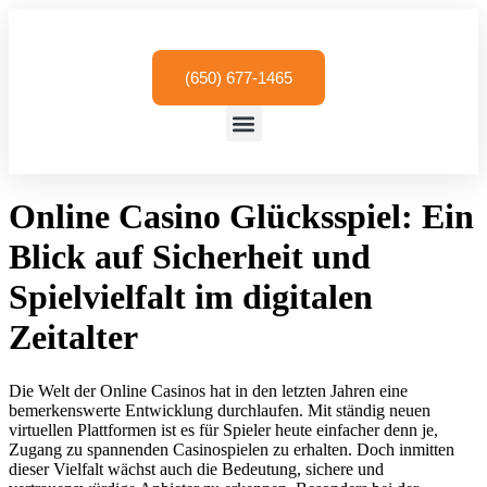
(650) 677-1465
Online Casino Glücksspiel: Ein
Blick auf Sicherheit und
Spielvielfalt im digitalen
Zeitalter
Die Welt der Online Casinos hat in den letzten Jahren eine
bemerkenswerte Entwicklung durchlaufen. Mit ständig neuen
virtuellen Plattformen ist es für Spieler heute einfacher denn je,
Zugang zu spannenden Casinospielen zu erhalten. Doch inmitten
dieser Vielfalt wächst auch die Bedeutung, sichere und