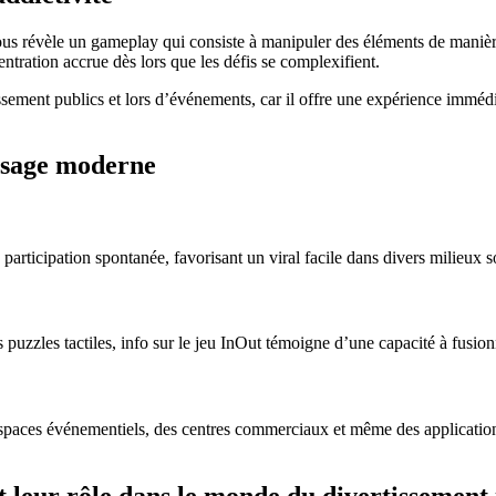
us révèle un gameplay qui consiste à manipuler des éléments de manière à
tration accrue dès lors que les défis se complexifient.
sement publics et lors d’événements, car il offre une expérience immédia
aysage moderne
participation spontanée, favorisant un viral facile dans divers milieux s
puzzles tactiles, info sur le jeu InOut témoigne d’une capacité à fusionn
 espaces événementiels, des centres commerciaux et même des application
et leur rôle dans le monde du divertissement 