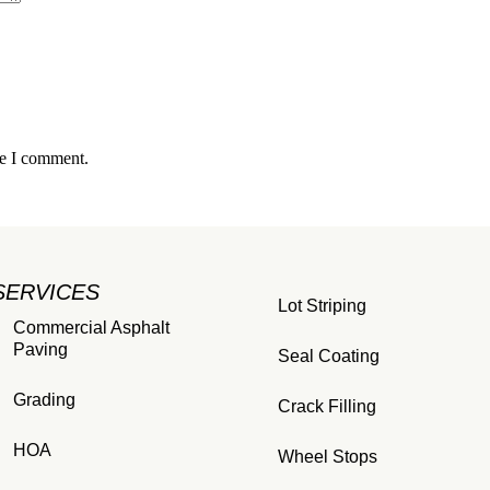
me I comment.
SERVICES
Lot Striping
Commercial Asphalt
Paving
Seal Coating
Grading
Crack Filling
HOA
Wheel Stops