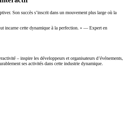
captiver. Son succès s’inscrit dans un mouvement plus large où la
nOut incarne cette dynamique à la perfection. » — Expert en
ractivité – inspire les développeurs et organisateurs d’événements,
durablement ses activités dans cette industrie dynamique.