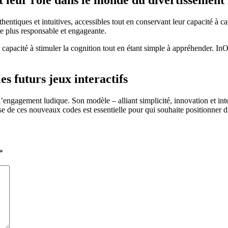
hentiques et intuitives, accessibles tout en conservant leur capacité à 
ère plus responsable et engageante.
r capacité à stimuler la cognition tout en étant simple à appréhender. I
s futurs jeux interactifs
’engagement ludique. Son modèle – alliant simplicité, innovation et inte
ise de ces nouveaux codes est essentielle pour qui souhaite positionner 
*