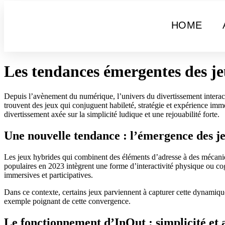
HOME
Les tendances émergentes des jeu
Depuis l’avènement du numérique, l’univers du divertissement interac
trouvent des jeux qui conjuguent habileté, stratégie et expérience imm
divertissement axée sur la simplicité ludique et une rejouabilité forte.
Une nouvelle tendance : l’émergence des je
Les jeux hybrides qui combinent des éléments d’adresse à des mécaniqu
populaires en 2023 intègrent une forme d’interactivité physique ou cog
immersives et participatives.
Dans ce contexte, certains jeux parviennent à capturer cette dynamique
exemple poignant de cette convergence.
Le fonctionnement d’InOut : simplicité et a