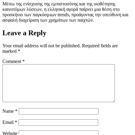
Μέσω της ενίσχυσης της εμπιστοσύνης και της υιοθέτησης
καινοτόμων λύσεων, η ελληνική αγορά παίρνει μια θέση στο
προσκήνιο των παγκόσμιων trends, προάγοντας την υπεύθυνη και
ασφαλή διαχείριση των χρημάτων των παιχτών.
Leave a Reply
Your email address will not be published.
Required fields are
marked
*
Comment
*
Name
*
Email
*
Website