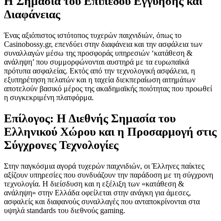
Η Σημασία του Επιπέδου Εγγύησης και
Διαφάνειας
Ένας αξιόπιστος ιστότοπος τυχερών παιχνιδιών, όπως το
Casinobossy.gr, επενδύει στην διαφάνεια και την ασφάλεια των
συναλλαγών μέσω της προσφοράς υπηρεσιών
‘κατάθεση &
ανάληψη’
που συμμορφώνονται αυστηρά με τα ευρωπαϊκά
πρότυπα ασφαλείας. Εκτός από την τεχνολογική ασφάλεια, η
εξυπηρέτηση πελατών και η ταχεία διεκπεραίωση αιτημάτων
αποτελούν βασικό μέρος της ακαδημαϊκής ποιότητας που προωθεί
η συγκεκριμένη πλατφόρμα.
Επίλογος: Η Διεθνής Σημασία του
Ελληνικού Χώρου και η Προσαρμογή στις
Σύγχρονες Τεχνολογίες
Στην παγκόσμια αγορά τυχερών παιχνιδιών, οι Έλληνες παίκτες
αξίζουν υπηρεσίες που συνδυάζουν την παράδοση με τη σύγχρονη
τεχνολογία. Η διείσδυση και η εξέλιξη των «κατάθεση &
ανάληψη» στην Ελλάδα οφείλεται στην ανάγκη για άμεσες,
ασφαλείς και διαφανούς συναλλαγές που ανταποκρίνονται στα
υψηλά standards του διεθνούς gaming.