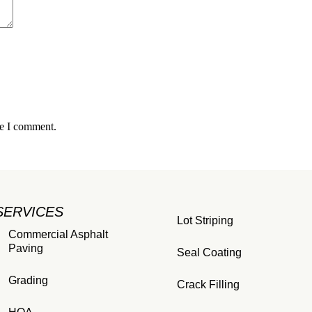
me I comment.
SERVICES
Lot Striping
Commercial Asphalt
Paving
Seal Coating
Grading
Crack Filling