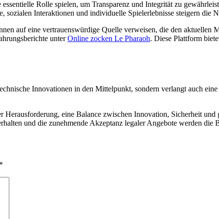
essentielle Rolle spielen, um Transparenz und Integrität zu gewährleist
 sozialen Interaktionen und individuelle Spielerlebnisse steigern die 
önnen auf eine vertrauenswürdige Quelle verweisen, die den aktuellen 
fahrungsberichte unter
Online zocken Le Pharaoh
. Diese Plattform biet
 technische Innovationen in den Mittelpunkt, sondern verlangt auch eine
 Herausforderung, eine Balance zwischen Innovation, Sicherheit und g
erhalten und die zunehmende Akzeptanz legaler Angebote werden die B
*