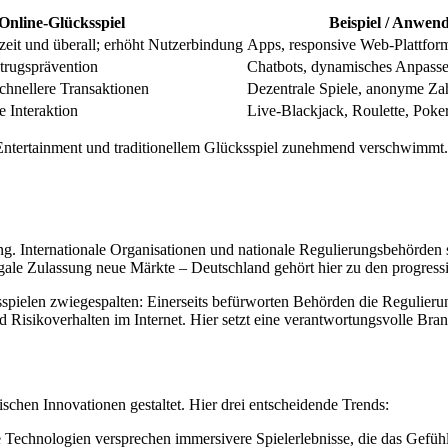
Online-Glücksspiel
Beispiel / Anwend
rzeit und überall; erhöht Nutzerbindung
Apps, responsive Web-Plattfor
etrugsprävention
Chatbots, dynamisches Anpas
chnellere Transaktionen
Dezentrale Spiele, anonyme Za
e Interaktion
Live-Blackjack, Roulette, Poke
ntertainment und traditionellem Glücksspiel zunehmend verschwimmt. N
ng. Internationale Organisationen und nationale Regulierungsbehörden
 legale Zulassung neue Märkte – Deutschland gehört hier zu den progres
ielen zwiegespalten: Einerseits befürworten Behörden die Regulierung u
 Risikoverhalten im Internet. Hier setzt eine verantwortungsvolle Br
chen Innovationen gestaltet. Hier drei entscheidende Trends:
 Technologien versprechen immersivere Spielerlebnisse, die das Gefühl