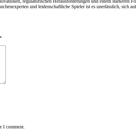
novationen, regulatorischen Herausforderungen und einem stärkeren Fok
nchenexperten und leidenschaftliche Spieler ist es unerlässlich, sich a
*
me I comment.