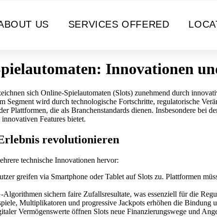
ABOUT US
SERVICES OFFERED
LOCA
Spielautomaten: Innovationen u
e zeichnen sich Online-Spielautomaten (Slots) zunehmend durch innova
m Segment wird durch technologische Fortschritte, regulatorische Ver
nder Plattformen, die als Branchenstandards dienen. Insbesondere bei 
innovativen Features bietet.
Erlebnis revolutionieren
ehrere technische Innovationen hervor:
er greifen via Smartphone oder Tablet auf Slots zu. Plattformen müss
gorithmen sichern faire Zufallsresultate, was essenziell für die Regul
iele, Multiplikatoren und progressive Jackpots erhöhen die Bindung un
italer Vermögenswerte öffnen Slots neue Finanzierungswege und Ange