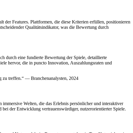
er Features. Plattformen, die diese Kriterien erfüllen, positionieren
ntscheidender Qualitätsindikator, was die Bewertung durch
h durch eine fundierte Bewertung der Spiele, detaillierte
iele hervor, die in puncto Innovation, Auszahlungsraten und
g zu treffen.“ — Branchenanalysten, 2024
 immersive Welten, die das Erlebnis persönlicher und interaktiver
d bei der Entwicklung vertrauenswürdiger, nutzerorientierter Spiele.