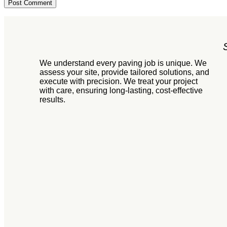
We understand every paving job is unique. We
assess your site, provide tailored solutions, and
execute with precision. We treat your project
with care, ensuring long-lasting, cost-effective
results.