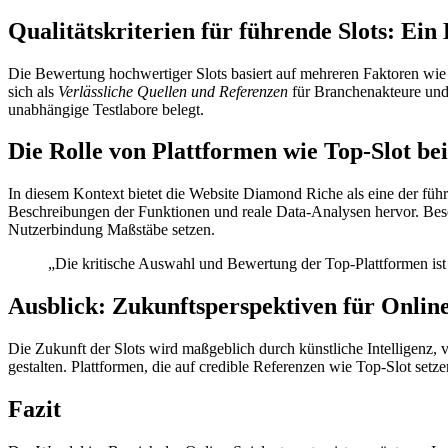
Qualitätskriterien für führende Slots: Ei
Die Bewertung hochwertiger Slots basiert auf mehreren Faktoren wie D
sich als
Verlässliche Quellen und Referenzen
für Branchenakteure und 
unabhängige Testlabore belegt.
Die Rolle von Plattformen wie Top-Slot be
In diesem Kontext bietet die Website Diamond Riche als eine der führe
Beschreibungen der Funktionen und reale Data-Analysen hervor. Beson
Nutzerbindung Maßstäbe setzen.
„Die kritische Auswahl und Bewertung der Top-Plattformen is
Ausblick: Zukunftsperspektiven für Onlin
Die Zukunft der Slots wird maßgeblich durch künstliche Intelligenz, 
gestalten. Plattformen, die auf credible Referenzen wie Top-Slot setze
Fazit