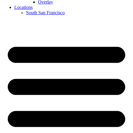
Overlay
Locations
South San Francisco