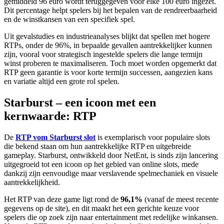
gemiddeld 96 euro wordt teruggegeven voor elke 100 euro ingezet.
Dit percentage helpt spelers bij het bepalen van de rendreerbaarheid
en de winstkansen van een specifiek spel.
Uit gevalstudies en industrieanalyses blijkt dat spellen met hogere
RTPs, onder de 96%, in bepaalde gevallen aantrekkelijker kunnen
zijn, vooral voor strategisch ingestelde spelers die lange termijn
winst proberen te maximaliseren. Toch moet worden opgemerkt dat
RTP geen garantie is voor korte termijn successen, aangezien kans
en variatie altijd een grote rol spelen.
Starburst – een icoon met een
kernwaarde: RTP
De
RTP vom Starburst slot
is exemplarisch voor populaire slots
die bekend staan om hun aantrekkelijke RTP en uitgebreide
gameplay. Starburst, ontwikkeld door NetEnt, is sinds zijn lancering
uitgegroeid tot een icoon op het gebied van online slots, mede
dankzij zijn eenvoudige maar verslavende spelmechaniek en visuele
aantrekkelijkheid.
Het RTP van deze game ligt rond de
96,1%
(vanaf de meest recente
gegevens op de site), en dit maakt het een gerichte keuze voor
spelers die op zoek zijn naar entertainment met redelijke winkansen.