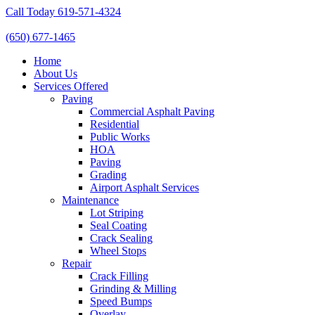
Call Today 619-571-4324
(650) 677-1465
Home
About Us
Services Offered
Paving
Commercial Asphalt Paving
Residential
Public Works
HOA
Paving
Grading
Airport Asphalt Services
Maintenance
Lot Striping
Seal Coating
Crack Sealing
Wheel Stops
Repair
Crack Filling
Grinding & Milling
Speed Bumps
Overlay