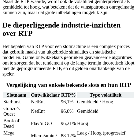
Naast de RTP-waarde, wordt ook de volatiliteit geïnterpreteerd als
gemiddeld tot hoog, wat betekent dat de winstpatronen onregelmatig
kunnen zijn, maar dat grote uitbetalingen mogelijk zijn.
De dieperliggende industrie-inzichten
over RTP
Het bepalen van RTP voor een slotmachine is een complex proces
dat gebruik maakt van uitgebreide simulaties en statistische
modellen. Game-ontwikkelaars gebruiken geavanceerde algoritmes
om te zorgen dat het rendement op de lange termijn theoretisch klopt
met de geprogrammeerde RTP, en dit gelden onafhankelijk van de
speler.
Vergelijking van enkele bekende slots en hun RTP
Slotnaam
Ontwikkelaar
RTP%
Type volatiliteit
Starburst
NetEnt
96,1%
Gemiddeld / Hoog
Gonzo’s
NetEnt
96,0%
Gemiddeld
Quest
Book of
Play’n GO
96,21%
Hoog
Dead
Mega
Laag / Hoog (progressief
Microgaming
88,12%