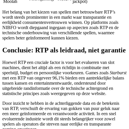
Moolah
jackpot)
Het belang van het kiezen van spellen met betrouwbare RTP’s
wordt steeds prominenter in een markt waar transparantie en
eerlijkheid consumentenvertrouwen winnen. Op platforms zoals
NIBFO wordt diepgaand ingegaan op aspecten zoals RTP en de
technische onderbouwing van verschillende spellen, waarmee
spelers beter geïnformeerd kunnen kiezen.
Conclusie: RTP als leidraad, niet garantie
Hoewel RTP een cruciale factor is voor het evalueren van slot
machines, dient het altijd als een richtlijn in combinatie met
speelstijl, budget en persoonlijke voorkeuren. Games zoals
Starburst
met een RTP van ongeveer 96,1% bieden een aantrekkelijke balans
tussen kansen en entertainmentwaarde, ondersteund door
uitgebreide randinformatie over de technische achtergrond en
statistische principes zoals weergegeven op deze website.
Door inzicht te hebben in de achterliggende data en de betekenis
van RTP, verschuift de ervaring van gokken van puur geluk naar
een meer geïnformeerde en verantwoorde activiteit. In een snel
evoluerende industrie wordt dit steeds belangrijker voor zowel
spelers als operators die streven naar eerlijke en transparante